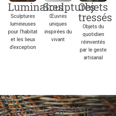
Luminaires
Sculptures
Objets
tressés
Sculptures
Œuvres
lumineuses
uniques
Objets du
pour l’habitat
inspirées du
quotidien
et les lieux
vivant
réinventés
d’exception
par le geste
artisanal
MA