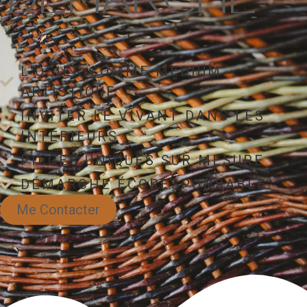
DEMARCHE
L'OSIER COMME MEDIUM
ARTISTIQUE
INVITER LE VIVANT DANS LES
INTERIEURS
PIECES UNIQUES SUR MESURE
DÉMARCHE ÉCORESPONSABLE
Me Contacter