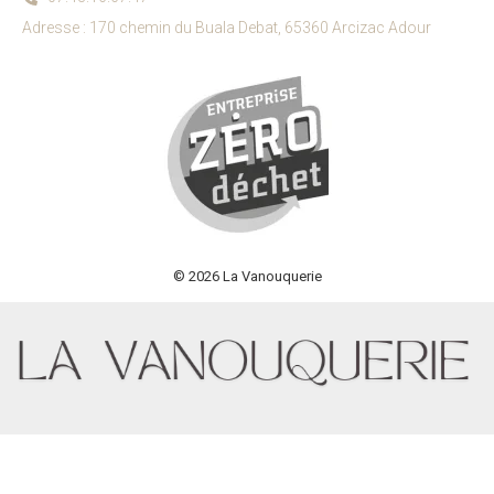
Adresse : 170 chemin du Buala Debat, 65360 Arcizac Adour
© 2026 La Vanouquerie