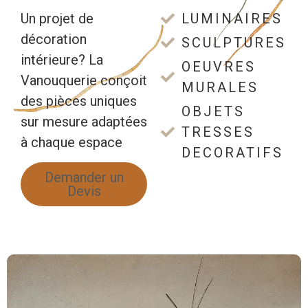
Un projet de
LUMINAIRES
décoration
SCULPTURES
intérieure? La
OEUVRES
Vanouquerie conçoit
MURALES
des pièces uniques
OBJETS
sur mesure adaptées
TRESSES
à chaque espace
DECORATIFS
Demander un
Devis