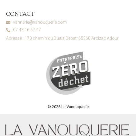
CONTACT
vannerie@vanouquerie.com
07.43.16.67.47
Adresse : 170 chemin du Buala Debat, 65360 Arcizac Adour
© 2026 La Vanouquerie