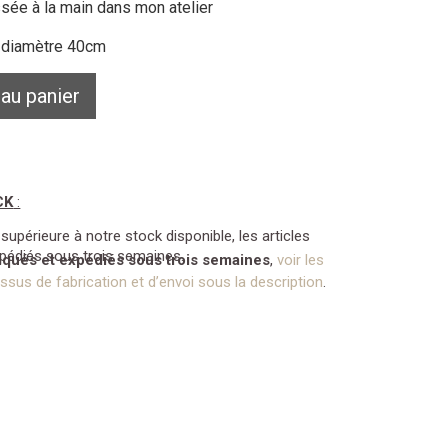
ssée à la main dans mon atelier
: diamètre 40cm
 au panier
CK
:
périeure à notre stock disponible, les articles
xpédiés sous trois semaines.
riqués et expédiés sous trois semaines
,
voir les
sus de fabrication et d’envoi sous la description
.