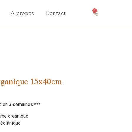
A propos
Contact
0
rganique 15x40cm
é en 3 semaines ***
orme organique
néolithique