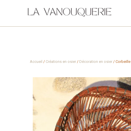
Accueil
/
Créations en osier
/
Décoration en osier
/ Corbeill