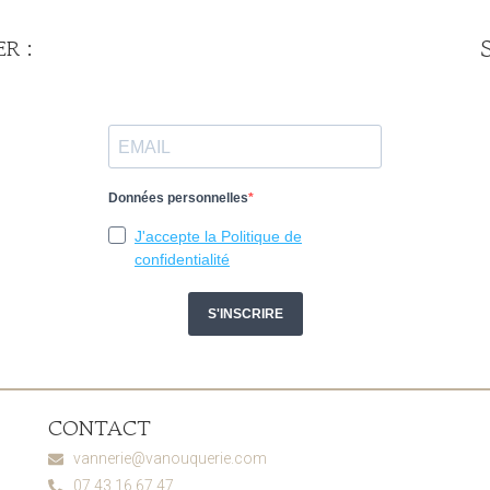
R :
CONTACT
vannerie@vanouquerie.com
07.43.16.67.47