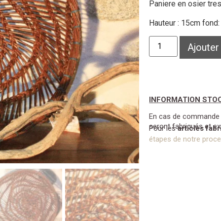
Paniere en osier tre
Hauteur : 15cm fond
Ajouter
INFORMATION STO
En cas de commande su
seront fabriqués et e
Pour les
articles fab
étapes de notre proces