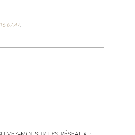
.16.67.47
.
SUIVEZ-MOI SUR LES RÉSEAUX :