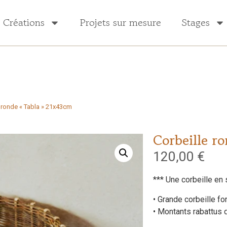
Créations
Projets sur mesure
Stages
e ronde « Tabla » 21x43cm
Corbeille r
120,00
€
*** Une corbeille en 
• Grande corbeille f
• Montants rabattus