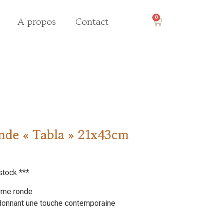
A propos
Contact
0
onde « Tabla » 21x43cm
stock ***
orme ronde
 donnant une touche contemporaine