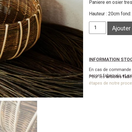
Paniere en osier tre
Hauteur : 20cm fond
Ajouter
INFORMATION STO
En cas de commande su
seront fabriqués et e
Pour les
articles fab
étapes de notre proces