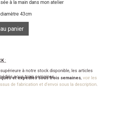
ssée à la main dans mon atelier
: diamètre 43cm
 au panier
CK
:
périeure à notre stock disponible, les articles
xpédiés sous trois semaines.
riqués et expédiés sous trois semaines
,
voir les
sus de fabrication et d’envoi sous la description
.