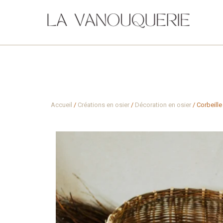
Accueil
/
Créations en osier
/
Décoration en osier
/ Corbeill