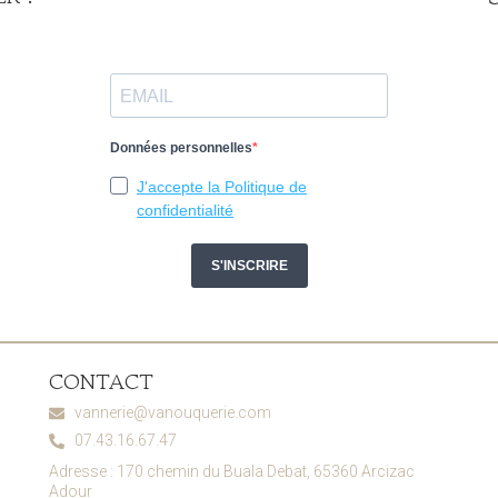
CONTACT
vannerie@vanouquerie.com
07.43.16.67.47
Adresse : 170 chemin du Buala Debat, 65360 Arcizac
Adour