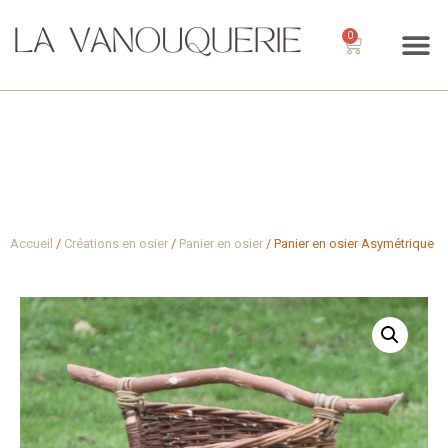
0
Accueil
/
Créations en osier
/
Panier en osier
/ Panier en osier Asymétrique