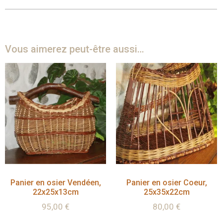
Vous aimerez peut-être aussi…
Panier en osier Vendéen,
Panier en osier Coeur,
22x25x13cm
25x35x22cm
95,00
€
80,00
€