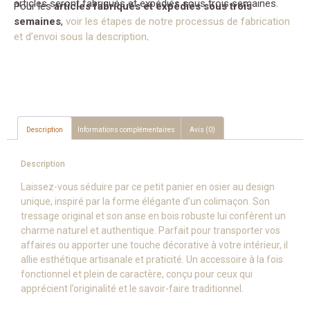
articles seront fabriqués et expédiés sous trois semaines.
Pour les
articles fabriqués et expédiés sous trois
semaines
,
voir les étapes de notre processus de fabrication
et d’envoi sous la description
.
Description
Informations complémentaires
Avis (0)
Description
Laissez-vous séduire par ce petit panier en osier au design
unique, inspiré par la forme élégante d’un colimaçon. Son
tressage original et son anse en bois robuste lui confèrent un
charme naturel et authentique. Parfait pour transporter vos
affaires ou apporter une touche décorative à votre intérieur, il
allie esthétique artisanale et praticité. Un accessoire à la fois
fonctionnel et plein de caractère, conçu pour ceux qui
apprécient l’originalité et le savoir-faire traditionnel.