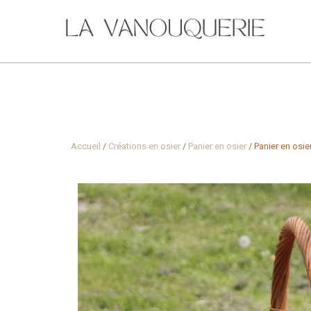
Accueil
/
Créations en osier
/
Panier en osier
/ Panier en osi