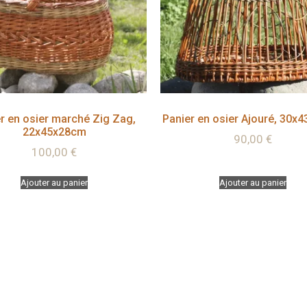
r en osier marché Zig Zag,
Panier en osier Ajouré, 30x
22x45x28cm
90,00
€
100,00
€
Ajouter au panier
Ajouter au panier