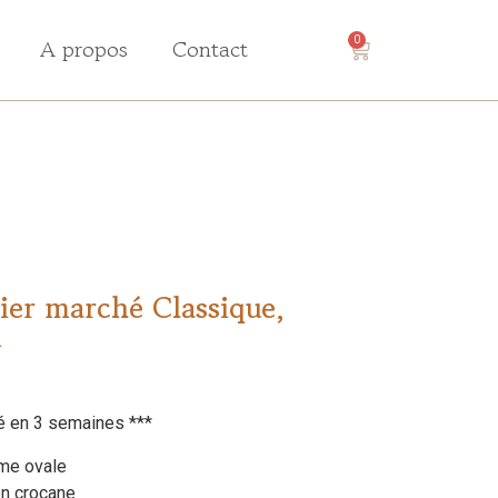
A propos
Contact
0
sier marché Classique,
m
é en 3 semaines ***
rme ovale
en crocane