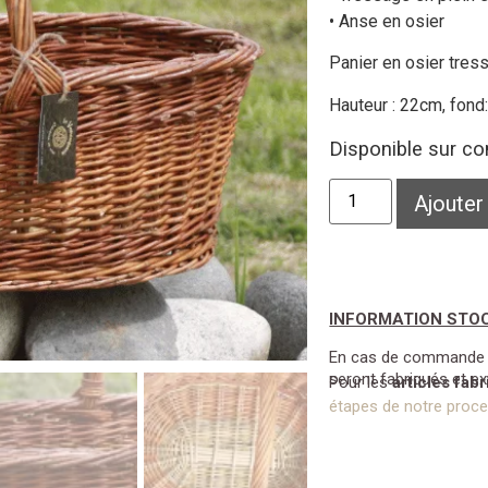
• Anse en osier
Panier en osier tres
Hauteur : 22cm, fon
Disponible sur 
Ajouter
INFORMATION STO
En cas de commande su
seront fabriqués et e
Pour les
articles fab
étapes de notre proces