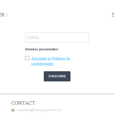
R :
CONTACT
vannerie@vanouquerie.com