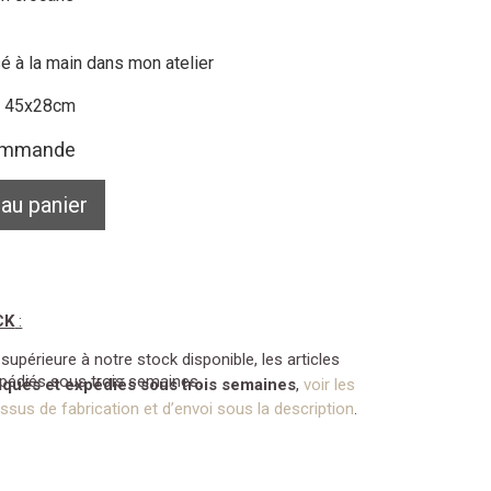
sé à la main dans mon atelier
d: 45x28cm
commande
 au panier
CK
:
périeure à notre stock disponible, les articles
xpédiés sous trois semaines.
riqués et expédiés sous trois semaines
,
voir les
sus de fabrication et d’envoi sous la description
.