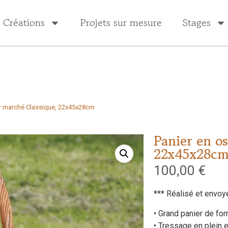
Créations
Projets sur mesure
Stages
er marché Classique, 22x45x28cm
Panier en o
22x45x28c
100,00
€
*** Réalisé et envoy
• Grand panier de fo
• Tressage en plein 