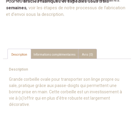
articles seront fabriqués et expédiés sous trois semaines.
Pour les
articles fabriqués et expédiés sous trois
semaines
,
voir les étapes de notre processus de fabrication
et d’envoi sous la description
.
Description
Informations complémentaires
Avis (0)
Description
Grande corbeille ovale pour transporter son linge propre ou
sale, pratique grâce aux passe-doigts qui permettent une
bonne prise en main. Cette corbeille est un investissement à
vie à (s)’offrir qui en plus d’être robuste est largement
décorative.