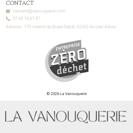
CONTACT
vannerie@vanouquerie.com
07.43.16.67.47
Adresse : 170 chemin du Buala Debat, 65360 Arcizac Adour
© 2026 La Vanouquerie