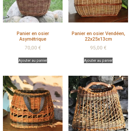
Panier en osier
Panier en osier Vendéen,
Asymétrique
22x25x13cm
70,00
€
95,00
€
Ajouter au panier
Ajouter au panier