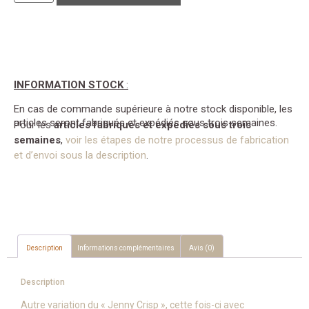
INFORMATION STOCK
:
En cas de commande supérieure à notre stock disponible, les
articles seront fabriqués et expédiés sous trois semaines.
Pour les
articles fabriqués et expédiés sous trois
semaines
,
voir les étapes de notre processus de fabrication
et d’envoi sous la description
.
Description
Informations complémentaires
Avis (0)
Description
Autre variation du « Jenny Crisp », cette fois-ci avec