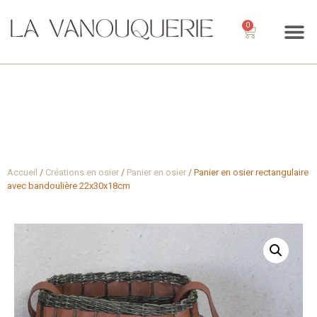
0
Accueil
/
Créations en osier
/
Panier en osier
/ Panier en osier rectangulaire
avec bandoulière 22x30x18cm